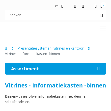
0
Presentatiesystemen, vitrines en kantoor
Vitrines - informatiekasten -binnen
Assortiment
Vlaggen-spandoeken-tenten-parasols
Vitrines - informatiekasten -binnen
Vlaggenmasten en -stokken
Stoep- en krijtborden en posterhouders
Binnenvitrines ofwel informatiekasten met deur- en
schuifmodellen.
Presentatiesystemen en vitrines
Verlichte makelaars- en immobiliënsystemen